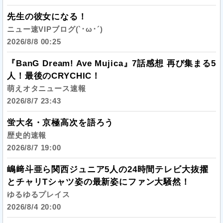
先生の彼女になる！
ニュー速VIPブログ(`･ω･´)
2026/8/8 00:25
『BanG Dream! Ave Mujica』7話感想 再び集まる5
人！最後のCRYCHIC！
萌えオタニュース速報
2026/8/7 23:43
蛍大名・京極高次を語ろう
歴史的速報
2026/8/7 19:00
嶋﨑斗亜ら関西ジュニア5人の24時間テレビ大抜擢
とチャリTシャツ姿の最新姿にファン大騒然！
ゆるゆるプレイス
2026/8/4 20:00