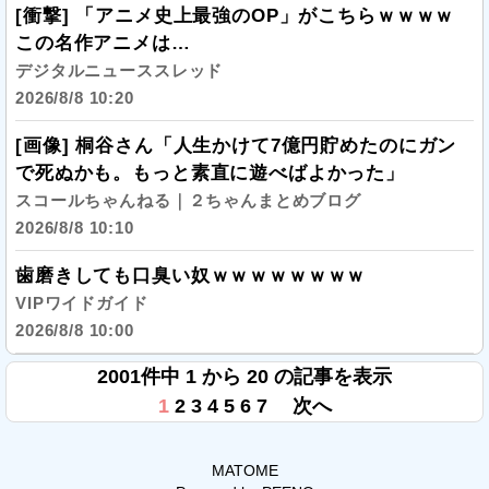
[衝撃] 「アニメ史上最強のOP」がこちらｗｗｗｗ
この名作アニメは…
デジタルニューススレッド
2026/8/8 10:20
[画像] 桐谷さん「人生かけて7億円貯めたのにガン
で死ぬかも。もっと素直に遊べばよかった」
スコールちゃんねる｜２ちゃんまとめブログ
2026/8/8 10:10
歯磨きしても口臭い奴ｗｗｗｗｗｗｗｗ
VIPワイドガイド
2026/8/8 10:00
2001件中 1 から 20 の記事を表示
1
2
3
4
5
6
7
次へ
MATOME