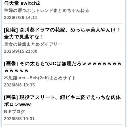
任天堂 switch2
主婦の暇つぶしトレンドまとめちゃんねる
2026/7/26 14:11
[朗報] 森川葵ドラマの花嫁、めっちゃ美人やんけ！
全力で見逃すな！
鬼女の徒然まとめダイアリー
2025/9/15 21:00
[画像] その太ももでJCは無理だろｗｗｗｗｗｗｗｗ
ｗｗｗｗｗ
不思議.net - 5ch(2ch)まとめサイト
2026/8/8 10:35
[画像] 現役アスリート、紐ビキニ姿でえっちな肉体
ボロンwww
BIPブログ
2026/8/8 10:31