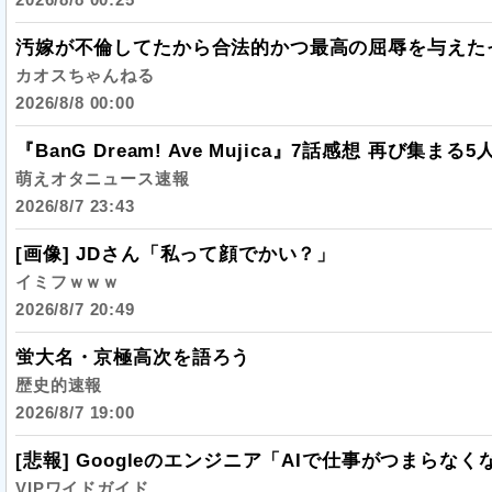
汚嫁が不倫してたから合法的かつ最高の屈辱を与えた
カオスちゃんねる
2026/8/8 00:00
『BanG Dream! Ave Mujica』7話感想 再び集まる
萌えオタニュース速報
2026/8/7 23:43
[画像] JDさん「私って顔でかい？」
イミフｗｗｗ
2026/8/7 20:49
蛍大名・京極高次を語ろう
歴史的速報
2026/8/7 19:00
[悲報] Googleのエンジニア「AIで仕事がつまらなく
VIPワイドガイド