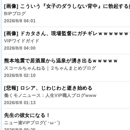
[画像] こういう『女子のダラしない背中』に勃起する
BIPブログ
2026/8/8 04:01
[画像] ドカタさん、現場監督にガチギレｗｗｗｗｗ
VIPワイドガイド
2026/8/8 04:00
熊本地震で居酒屋から温泉が湧き出るｗｗｗｗｗ
スコールちゃんねる｜２ちゃんまとめブログ
2026/8/8 02:10
[悲報] ロシア、じわじわと逝き始める
働くモノニュース : 人生VIP職人ブログwww
2026/8/8 01:13
先生の彼女になる！
ニュー速VIPブログ(`･ω･´)
2026/8/8 00:25