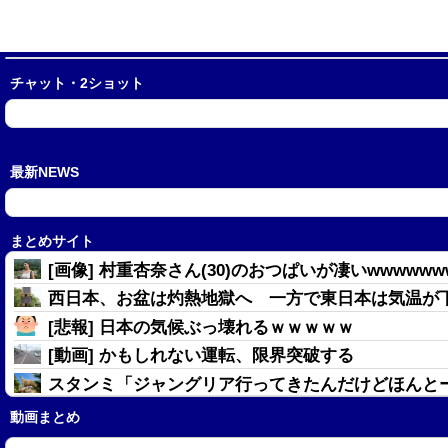
チャット・2ショット
最新NEWS
まとめサイト
[画像] 村重杏奈さん(30)のおつぱいが凄いwwwwww
西日本、お盆は灼熱地獄へ 一方で東日本は気温が
[悲報] 日本の気候ぶっ壊れるｗｗｗｗｗ
[動画] かもしれない運転、限界突破する
スタンミ「ジャングリア行ってきたんだけどほんと
アップル「よその会社（Android勢？）はすぐに使
動画まとめ
[悲報] ワンピース115巻買ってる層、ガチで判明し