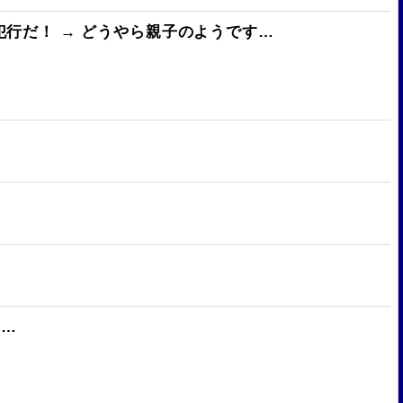
行だ！ → どうやら親子のようです…
す…