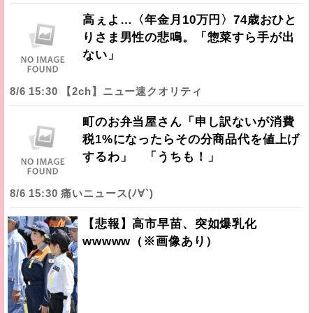
高ぇよ…〈年金月10万円〉74歳おひと
りさま男性の悲鳴。「惣菜すら手が出
ない」
8/6 15:30 【2ch】ニュー速クオリティ
町のお弁当屋さん「申し訳ないが消費
税1%になったらその分商品代を値上げ
するわ」 「うちも！」
8/6 15:30 痛いニュース(ﾉ∀`)
【悲報】高市早苗、突如爆乳化
wwwww（※画像あり）