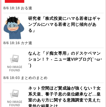
8/6 18:18 おる速
研究者「株式投資にハマる若者はギャ
ンブルにハマる若者と同じ傾向があ
る」
8/6 18:16 カナ速
なんと「ド痴女専用」のドスケベマン
ション！？ - ニュー速VIPブログ(`･ω･
´)
8/6 18:03 まとめのまとめ
ネット空間ほど賛成論が強くない？女
系天皇、養子子息の皇位継承など…皇
室のあり方に関する意識調査で見えた
意外な結果とは