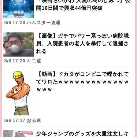
『映画ちいかわ 人魚の島のひみつ』公
開10日間で興収44億円突破
8/6 17:20 ハムスター速報
【画像】ガチでパワー系っぽい病院職
員、入院患者の老人を暴行して逮捕さ
れる
8/6 17:20 キニ速
【動画】ドカタがコンビニで轢かれて
てワロたｗｗｗｗｗｗｗｗｗｗｗｗｗ
ｗｗｗ
8/6 17:17 おる速
少年ジャンプのグッズを大量注文しキ