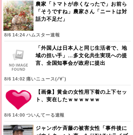
農家「トマトが赤くなったで」お前ら
「そうですね」農家さん「ニートは対
話力不足だ」
8/6 14:24 ハムスター速報
「外国人は日本人と同じ生活者で、地
域の担い手」…多文化共生実現への提
言、全国知事会が政府に提出
8/6 14:02 痛いニュース(ﾉ∀`)
【画像】黄金の女性用下着の上下セッ
ト、実在したｗｗｗｗｗｗ
8/6 14:00 ついんてーる速報
ジャンポケ斉藤の被害女性「事件後に