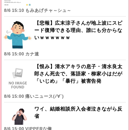
8/6 15:10 もみあげチャ～シュ～
【悲報】広末涼子さんが地上波にスピ
ード復帰できる理由、誰にも分からな
いｗｗｗｗｗｗ
8/6 15:00 カナ速
【恨み】清水アキラの息子・清水良太
郎さん死去で、落語家・柳家小はだが
「いじめ」「暴行」被害告発
8/6 15:00 痛いニュース(ﾉ∀`)
ワイ、結婚相談所入会者泣きながら反
省
8/6 15:00 VIPPERな俺