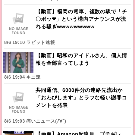
【動画】福岡の電車、複数の駅で「チ
〇ポッ❤」という構内アナウンスが流
れる騒ぎwwwwwwwww
8/6 19:10 ラビット速報
【動画】昭和のアイドルさん、個人情
報を全部言ってしまう
8/6 19:04 キニ速
共同通信、6000件分の連絡先流出か
「おわびします」とラフな軽い謝罪コ
メントを発表
8/6 19:03 痛いニュース(ﾉ∀`)
【画像】Amazon配達員、ブチギレ