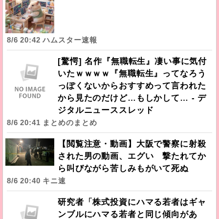
8/6 20:42 ハムスター速報
[驚愕] 名作『無職転生』凄い事に気付
いたｗｗｗｗ『無職転生』ってなろう
っぽくないからおすすめって言われた
から見たのだけど…もしかして… - デ
ジタルニューススレッド
8/6 20:41 まとめのまとめ
【閲覧注意・動画】大阪で警察に射殺
された男の動画、エグい 撃たれてか
ら叫びながら苦しみもがいて死ぬ
8/6 20:40 キニ速
研究者「株式投資にハマる若者はギャ
ンブルにハマる若者と同じ傾向があ