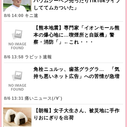
バウムクーヘン売ったりTikTokライブ
しててムカついた」
8/6 14:00 キニ速
【熊本地震】専門家「イオンモール熊
本の爆心地に…喫煙所と自販機」警
察・消防「」←これ・・・
8/6 13:58 ラビット速報
角栓ニュルッ、歯茎グラグラ… 「気
持ち悪いネット広告」への苦情が急増
8/6 13:31 痛いニュース(ﾉ∀`)
【朗報】女子大生さん、被災地に手作
りおにぎりを出荷