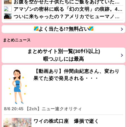
お腹を空かせた子供たちにご飯をあげていた。ほんと助かるわ、どうもありがとう → 母親はこんな様子です…
アマゾンの密林に眠る「幻の文明」の痕跡。400もの巨大遺構を新たに発見
ついに来ちゃったの？アメリカでヒューマノイドロボットが家事代行サービスを開始
よく当たる!?無料占い
まとめニュース
まとめサイト別一覧(30ｻｲﾄ以上)
暇つぶしには最高
【動画あり】仲間由紀恵さん、変わり
果てた姿で発見される・・・
8/6 20:45 【2ch】ニュー速クオリティ
ワイの株式口座 爆損で逝く